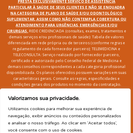
PRESTA EXCLUSIVAMENTE SERVIÇO DE ASSISTÊNCIA
PARTICULAR À SAÚDE DE SEUS CLIENTES E NÃO SE ENQUADRA
NA CATEGORIA DE PLANO DE SAÚDE E/OU ODONTOLÓGICO
SUPLEMENTAR, ASSIM COMO NÃO CONTEMPLA COBERTURA OU
ATENDIMENTO PARA URGÊNCIAS, EMERGÊNCIAS E/OU
CIRURGIAS.
REDE CREDENCIADA (consultas, exames, tratamentos e
demais serviços e/ou profissionais de saúde): Tabela de valores
diferenciada em rede própria ou de terceiros (conforme regras e
regulamento de cada fornecedor parceiro); TELEMEDICINA e
TELECONSULTA: Serviço realizado por fornecedor parceiro,
certificado e autorizado pelo Conselho Federal de Medicina e
demais conselhos correspondentes a cada categoria profissional
disponibilizada. Os planos oferecidos possuem variações em suas
características gerais. Consulte as regras, especificidades e
condições gerais dos produtos no momento da contratação.
CLUBE DR. BENEFÍCIO e FARMÁCIA: Desconto em produtos e
serviços na rede credenciada;
SEGURO DE VIDA, ACIDENTES
Valorizamos sua privacidade.
PESSOAIS, ASSISTÊNCIA FUNERAL 24H, ASSISTÊNCIA
RESIDENCIAL E SORTEIO: Produto com registro SUSEP
Utilizamos cookies para melhorar sua experiência de
garantido pela SEGUROS SURA (CNPJ sob o nº
navegação, exibir anúncios ou conteúdos personalizados
33.065.699/0001-27) com limite de idade para
e analisar o nosso tráfego. Ao clicar em 'Aceitar todos',
adesão/elegibilidade de 64 anos (titular) e carência de 60
você consente com o uso de cookies.
para utilização.