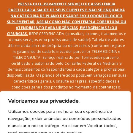
PRESTA EXCLUSIVAMENTE SERVIÇO DE ASSISTÊNCIA
PARTICULAR À SAÚDE DE SEUS CLIENTES E NÃO SE ENQUADRA
NA CATEGORIA DE PLANO DE SAÚDE E/OU ODONTOLÓGICO
SUPLEMENTAR, ASSIM COMO NÃO CONTEMPLA COBERTURA OU
ATENDIMENTO PARA URGÊNCIAS, EMERGÊNCIAS E/OU
CIRURGIAS.
REDE CREDENCIADA (consultas, exames, tratamentos e
demais serviços e/ou profissionais de saúde): Tabela de valores
diferenciada em rede própria ou de terceiros (conforme regras e
regulamento de cada fornecedor parceiro); TELEMEDICINA e
TELECONSULTA: Serviço realizado por fornecedor parceiro,
certificado e autorizado pelo Conselho Federal de Medicina e
demais conselhos correspondentes a cada categoria profissional
disponibilizada. Os planos oferecidos possuem variações em suas
características gerais. Consulte as regras, especificidades e
condições gerais dos produtos no momento da contratação.
CLUBE DR. BENEFÍCIO e FARMÁCIA: Desconto em produtos e
serviços na rede credenciada;
SEGURO DE VIDA, ACIDENTES
Valorizamos sua privacidade.
PESSOAIS, ASSISTÊNCIA FUNERAL 24H, ASSISTÊNCIA
RESIDENCIAL E SORTEIO: Produto com registro SUSEP
Utilizamos cookies para melhorar sua experiência de
garantido pela SEGUROS SURA (CNPJ sob o nº
navegação, exibir anúncios ou conteúdos personalizados
33.065.699/0001-27) com limite de idade para
e analisar o nosso tráfego. Ao clicar em 'Aceitar todos',
adesão/elegibilidade de 64 anos (titular) e carência de 60
você consente com o uso de cookies.