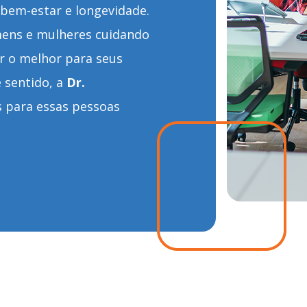
 bem-estar e longevidade.
ens e mulheres cuidando
r o melhor para seus
e sentido, a
Dr.
 para essas pessoas