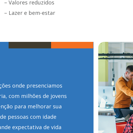
– Valores reduzidos
– Lazer e bem-estar
ções onde presenciamos
ia, com milhões de jovens
enção para melhorar sua
 de pessoas com idade
ande expectativa de vida