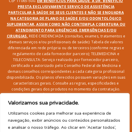
CEP 11065-500.
EM BENEFÍCIOS PARA SAÚDE, A DR. BENEFÍCIO
PRESTA EXCLUSIVAMENTE SERVIÇO DE ASSISTÊNCIA
PARTICULAR À SAÚDE DE SEUS CLIENTES E NÃO SE ENQUADRA
NA CATEGORIA DE PLANO DE SAÚDE E/OU ODONTOLÓGICO
SUPLEMENTAR, ASSIM COMO NÃO CONTEMPLA COBERTURA OU
ATENDIMENTO PARA URGÊNCIAS, EMERGÊNCIAS E/OU
CIRURGIAS.
REDE CREDENCIADA (consultas, exames, tratamentos e
demais serviços e/ou profissionais de saúde): Tabela de valores
diferenciada em rede própria ou de terceiros (conforme regras e
regulamento de cada fornecedor parceiro); TELEMEDICINA e
TELECONSULTA: Serviço realizado por fornecedor parceiro,
certificado e autorizado pelo Conselho Federal de Medicina e
demais conselhos correspondentes a cada categoria profissional
disponibilizada. Os planos oferecidos possuem variações em suas
características gerais. Consulte as regras, especificidades e
condições gerais dos produtos no momento da contratação.
CLUBE DR. BENEFÍCIO e FARMÁCIA: Desconto em produtos e
serviços na rede credenciada;
SEGURO DE VIDA, ACIDENTES
Valorizamos sua privacidade.
PESSOAIS, ASSISTÊNCIA FUNERAL 24H, ASSISTÊNCIA
RESIDENCIAL E SORTEIO: Produto com registro SUSEP
Utilizamos cookies para melhorar sua experiência de
garantido pela SEGUROS SURA (CNPJ sob o nº
navegação, exibir anúncios ou conteúdos personalizados
33.065.699/0001-27) com limite de idade para
e analisar o nosso tráfego. Ao clicar em 'Aceitar todos',
adesão/elegibilidade de 64 anos (titular) e carência de 60