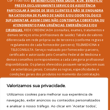
CEP 11065-500.
EM BENEFÍCIOS PARA SAÚDE, A DR. BENEFÍCIO
PRESTA EXCLUSIVAMENTE SERVIÇO DE ASSISTÊNCIA
PARTICULAR À SAÚDE DE SEUS CLIENTES E NÃO SE ENQUADRA
NA CATEGORIA DE PLANO DE SAÚDE E/OU ODONTOLÓGICO
SUPLEMENTAR, ASSIM COMO NÃO CONTEMPLA COBERTURA OU
ATENDIMENTO PARA URGÊNCIAS, EMERGÊNCIAS E/OU
CIRURGIAS.
REDE CREDENCIADA (consultas, exames, tratamentos e
demais serviços e/ou profissionais de saúde): Tabela de valores
diferenciada em rede própria ou de terceiros (conforme regras e
regulamento de cada fornecedor parceiro); TELEMEDICINA e
TELECONSULTA: Serviço realizado por fornecedor parceiro,
certificado e autorizado pelo Conselho Federal de Medicina e
demais conselhos correspondentes a cada categoria profissional
disponibilizada. Os planos oferecidos possuem variações em suas
características gerais. Consulte as regras, especificidades e
condições gerais dos produtos no momento da contratação.
CLUBE DR. BENEFÍCIO e FARMÁCIA: Desconto em produtos e
serviços na rede credenciada;
SEGURO DE VIDA, ACIDENTES
Valorizamos sua privacidade.
PESSOAIS, ASSISTÊNCIA FUNERAL 24H, ASSISTÊNCIA
RESIDENCIAL E SORTEIO: Produto com registro SUSEP
Utilizamos cookies para melhorar sua experiência de
garantido pela SEGUROS SURA (CNPJ sob o nº
navegação, exibir anúncios ou conteúdos personalizados
33.065.699/0001-27) com limite de idade para
e analisar o nosso tráfego. Ao clicar em 'Aceitar todos',
adesão/elegibilidade de 64 anos (titular) e carência de 60