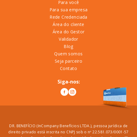
Para você
Para sua empresa
Rede Credenciada
Área do cliente
Área do Gestor
Validador
Blog
Quem somos
Seja parceiro
Contato
Siga-nos:
DR. BENEFÍCIO (InCompany Benefícios LTDA.), pessoa jurídica de
direito privado está inscrita no CNPJ sob o nº 22.581.073/0001-57