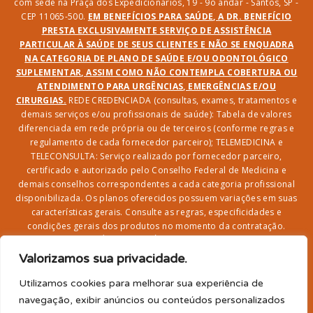
com sede na Praça dos Expedicionários, 19 - 9o andar - Santos, SP -
CEP 11065-500.
EM BENEFÍCIOS PARA SAÚDE, A DR. BENEFÍCIO
PRESTA EXCLUSIVAMENTE SERVIÇO DE ASSISTÊNCIA
PARTICULAR À SAÚDE DE SEUS CLIENTES E NÃO SE ENQUADRA
NA CATEGORIA DE PLANO DE SAÚDE E/OU ODONTOLÓGICO
SUPLEMENTAR, ASSIM COMO NÃO CONTEMPLA COBERTURA OU
ATENDIMENTO PARA URGÊNCIAS, EMERGÊNCIAS E/OU
CIRURGIAS.
REDE CREDENCIADA (consultas, exames, tratamentos e
demais serviços e/ou profissionais de saúde): Tabela de valores
diferenciada em rede própria ou de terceiros (conforme regras e
regulamento de cada fornecedor parceiro); TELEMEDICINA e
TELECONSULTA: Serviço realizado por fornecedor parceiro,
certificado e autorizado pelo Conselho Federal de Medicina e
demais conselhos correspondentes a cada categoria profissional
disponibilizada. Os planos oferecidos possuem variações em suas
características gerais. Consulte as regras, especificidades e
condições gerais dos produtos no momento da contratação.
CLUBE DR. BENEFÍCIO e FARMÁCIA: Desconto em produtos e
serviços na rede credenciada;
SEGURO DE VIDA, ACIDENTES
Valorizamos sua privacidade.
PESSOAIS, ASSISTÊNCIA FUNERAL 24H, ASSISTÊNCIA
RESIDENCIAL E SORTEIO: Produto com registro SUSEP
Utilizamos cookies para melhorar sua experiência de
garantido pela SEGUROS SURA (CNPJ sob o nº
navegação, exibir anúncios ou conteúdos personalizados
33.065.699/0001-27) com limite de idade para