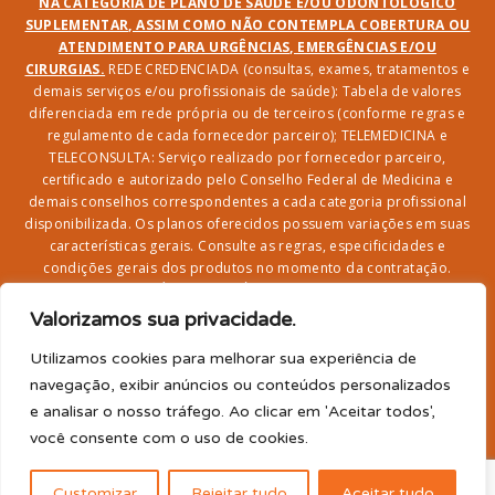
NA CATEGORIA DE PLANO DE SAÚDE E/OU ODONTOLÓGICO
SUPLEMENTAR, ASSIM COMO NÃO CONTEMPLA COBERTURA OU
ATENDIMENTO PARA URGÊNCIAS, EMERGÊNCIAS E/OU
CIRURGIAS.
REDE CREDENCIADA (consultas, exames, tratamentos e
demais serviços e/ou profissionais de saúde): Tabela de valores
diferenciada em rede própria ou de terceiros (conforme regras e
regulamento de cada fornecedor parceiro); TELEMEDICINA e
TELECONSULTA: Serviço realizado por fornecedor parceiro,
certificado e autorizado pelo Conselho Federal de Medicina e
demais conselhos correspondentes a cada categoria profissional
disponibilizada. Os planos oferecidos possuem variações em suas
características gerais. Consulte as regras, especificidades e
condições gerais dos produtos no momento da contratação.
CLUBE DR. BENEFÍCIO e FARMÁCIA: Desconto em produtos e
serviços na rede credenciada;
SEGURO DE VIDA, ACIDENTES
Valorizamos sua privacidade.
PESSOAIS, ASSISTÊNCIA FUNERAL 24H, ASSISTÊNCIA
RESIDENCIAL E SORTEIO: Produto com registro SUSEP
Utilizamos cookies para melhorar sua experiência de
garantido pela SEGUROS SURA (CNPJ sob o nº
navegação, exibir anúncios ou conteúdos personalizados
33.065.699/0001-27) com limite de idade para
e analisar o nosso tráfego. Ao clicar em 'Aceitar todos',
adesão/elegibilidade de 64 anos (titular) e carência de 60
você consente com o uso de cookies.
para utilização.
2026© Dr. Benefício - Todos os direitos reservados
Customizar
Rejeitar tudo
Aceitar tudo