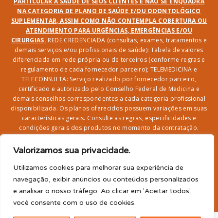
PARTICULAR À SAÚDE DE SEUS CLIENTES E NÃO SE ENQUADRA
NA CATEGORIA DE PLANO DE SAÚDE E/OU ODONTOLÓGICO
SUPLEMENTAR, ASSIM COMO NÃO CONTEMPLA COBERTURA OU
ATENDIMENTO PARA URGÊNCIAS, EMERGÊNCIAS E/OU
CIRURGIAS.
REDE CREDENCIADA (consultas, exames, tratamentos e
demais serviços e/ou profissionais de saúde): Tabela de valores
diferenciada em rede própria ou de terceiros (conforme regras e
regulamento de cada fornecedor parceiro); TELEMEDICINA e
TELECONSULTA: Serviço realizado por fornecedor parceiro,
certificado e autorizado pelo Conselho Federal de Medicina e
demais conselhos correspondentes a cada categoria profissional
disponibilizada. Os planos oferecidos possuem variações em suas
características gerais. Consulte as regras, especificidades e
condições gerais dos produtos no momento da contratação.
CLUBE DR. BENEFÍCIO e FARMÁCIA: Desconto em produtos e
serviços na rede credenciada;
SEGURO DE VIDA, ACIDENTES
Valorizamos sua privacidade.
PESSOAIS, ASSISTÊNCIA FUNERAL 24H, ASSISTÊNCIA
RESIDENCIAL E SORTEIO: Produto com registro SUSEP
Utilizamos cookies para melhorar sua experiência de
garantido pela SEGUROS SURA (CNPJ sob o nº
navegação, exibir anúncios ou conteúdos personalizados
33.065.699/0001-27) com limite de idade para
e analisar o nosso tráfego. Ao clicar em 'Aceitar todos',
adesão/elegibilidade de 64 anos (titular) e carência de 60
você consente com o uso de cookies.
para utilização.