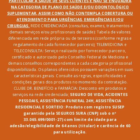
PARTICULAR À SAÚDE DE SEUS CLIENTES E NÃO SE ENQUADRA
NA CATEGORIA DE PLANO DE SAÚDE E/OU ODONTOLÓGICO
SUPLEMENTAR, ASSIM COMO NÃO CONTEMPLA COBERTURA OU
ATENDIMENTO PARA URGÊNCIAS, EMERGÊNCIAS E/OU
CIRURGIAS.
REDE CREDENCIADA (consultas, exames, tratamentos e
demais serviços e/ou profissionais de saúde): Tabela de valores
diferenciada em rede própria ou de terceiros (conforme regras e
regulamento de cada fornecedor parceiro); TELEMEDICINA e
TELECONSULTA: Serviço realizado por fornecedor parceiro,
certificado e autorizado pelo Conselho Federal de Medicina e
demais conselhos correspondentes a cada categoria profissional
disponibilizada. Os planos oferecidos possuem variações em suas
características gerais. Consulte as regras, especificidades e
condições gerais dos produtos no momento da contratação.
CLUBE DR. BENEFÍCIO e FARMÁCIA: Desconto em produtos e
serviços na rede credenciada;
SEGURO DE VIDA, ACIDENTES
PESSOAIS, ASSISTÊNCIA FUNERAL 24H, ASSISTÊNCIA
RESIDENCIAL E SORTEIO: Produto com registro SUSEP
garantido pela SEGUROS SURA (CNPJ sob o nº
33.065.699/0001-27) com limite de idade para
adesão/elegibilidade de 64 anos (titular) e carência de 60
para utilização.