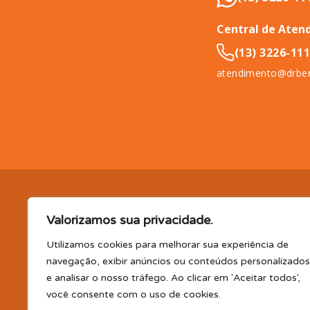
Central de Aten
(13) 3226-11
atendimento@drben
DR. BENEFÍCIO (InCompany Benefícios LTDA.), pessoa jurídica de 
Valorizamos sua privacidade.
11065-500.
EM BENEFÍCIOS PARA SAÚDE, A DR. BENEFÍCIO 
PLANO DE SAÚDE E/OU ODONTOLÓGICO SUPLEMENTAR, AS
Utilizamos cookies para melhorar sua experiência de
(consultas, exames, tratamentos e demais serviços e/ou profi
navegação, exibir anúncios ou conteúdos personalizados
parceiro); TELEMEDICINA e TELECONSULTA: Serviço realizado por
e analisar o nosso tráfego. Ao clicar em 'Aceitar todos',
profissional disponibilizada. Os planos oferecidos possuem va
você consente com o uso de cookies.
CLUBE DR. BENEFÍCIO e FARMÁCIA: Desconto em produtos e serv