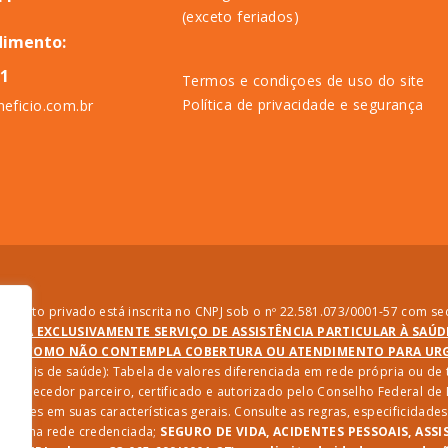
(exceto feriados)
dimento:
11
Termos e condiçoes de uso do site
Política de privacidade e segurança
eficio.com.br
direito privado está inscrita no CNPJ sob o nº 22.581.073/0001-57 com sed
PRESTA EXCLUSIVAMENTE SERVIÇO DE ASSISTÊNCIA PARTICULAR À SAÚ
SIM COMO NÃO CONTEMPLA COBERTURA OU ATENDIMENTO PARA URGÊ
ssionais de saúde): Tabela de valores diferenciada em rede própria ou d
 fornecedor parceiro, certificado e autorizado pelo Conselho Federal d
riações em suas características gerais. Consulte as regras, especificida
iços na rede credenciada;
SEGURO DE VIDA, ACIDENTES PESSOAIS, ASSI