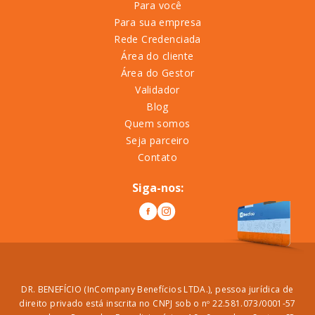
Para você
Para sua empresa
Rede Credenciada
Área do cliente
Área do Gestor
Validador
Blog
Quem somos
Seja parceiro
Contato
Siga-nos:
DR. BENEFÍCIO (InCompany Benefícios LTDA.), pessoa jurídica de
direito privado está inscrita no CNPJ sob o nº 22.581.073/0001-57