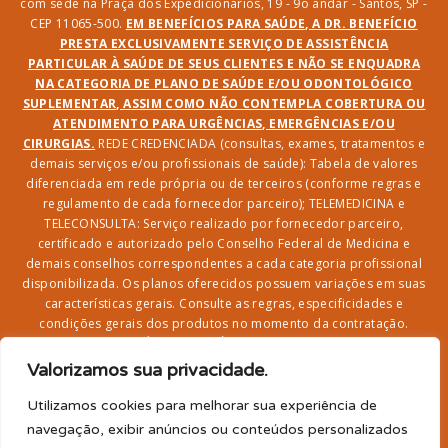
com sede na Praça dos Expedicionários, 19 - 9o andar - Santos, SP -
CEP 11065-500.
EM BENEFÍCIOS PARA SAÚDE, A DR. BENEFÍCIO
PRESTA EXCLUSIVAMENTE SERVIÇO DE ASSISTÊNCIA
PARTICULAR À SAÚDE DE SEUS CLIENTES E NÃO SE ENQUADRA
NA CATEGORIA DE PLANO DE SAÚDE E/OU ODONTOLÓGICO
SUPLEMENTAR, ASSIM COMO NÃO CONTEMPLA COBERTURA OU
ATENDIMENTO PARA URGÊNCIAS, EMERGÊNCIAS E/OU
CIRURGIAS.
REDE CREDENCIADA (consultas, exames, tratamentos e
demais serviços e/ou profissionais de saúde): Tabela de valores
diferenciada em rede própria ou de terceiros (conforme regras e
regulamento de cada fornecedor parceiro); TELEMEDICINA e
TELECONSULTA: Serviço realizado por fornecedor parceiro,
certificado e autorizado pelo Conselho Federal de Medicina e
demais conselhos correspondentes a cada categoria profissional
disponibilizada. Os planos oferecidos possuem variações em suas
características gerais. Consulte as regras, especificidades e
condições gerais dos produtos no momento da contratação.
CLUBE DR. BENEFÍCIO e FARMÁCIA: Desconto em produtos e
serviços na rede credenciada;
SEGURO DE VIDA, ACIDENTES
Valorizamos sua privacidade.
PESSOAIS, ASSISTÊNCIA FUNERAL 24H, ASSISTÊNCIA
RESIDENCIAL E SORTEIO: Produto com registro SUSEP
Utilizamos cookies para melhorar sua experiência de
garantido pela SEGUROS SURA (CNPJ sob o nº
navegação, exibir anúncios ou conteúdos personalizados
33.065.699/0001-27) com limite de idade para