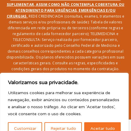
SUPLEMENTAR, ASSIM COMO NÃO CONTEMPLA COBERTURA OU
ATENDIMENTO PARA URGÊNCIAS, EMERGÊNCIAS E/OU
CIRURGIAS.
REDE CREDENCIADA (consultas, exames, tratamentos e
demais serviços e/ou profissionais de saúde): Tabela de valores
diferenciada em rede própria ou de terceiros (conforme regras e
regulamento de cada fornecedor parceiro); TELEMEDICINA e
TELECONSULTA: Serviço realizado por fornecedor parceiro,
certificado e autorizado pelo Conselho Federal de Medicina e
demais conselhos correspondentes a cada categoria profissional
disponibilizada. Os planos oferecidos possuem variações em suas
características gerais. Consulte as regras, especificidades e
condições gerais dos produtos no momento da contratação.
CLUBE DR. BENEFÍCIO e FARMÁCIA: Desconto em produtos e
serviços na rede credenciada;
SEGURO DE VIDA, ACIDENTES
Valorizamos sua privacidade.
PESSOAIS, ASSISTÊNCIA FUNERAL 24H, ASSISTÊNCIA
RESIDENCIAL E SORTEIO: Produto com registro SUSEP
Utilizamos cookies para melhorar sua experiência de
garantido pela SEGUROS SURA (CNPJ sob o nº
navegação, exibir anúncios ou conteúdos personalizados
33.065.699/0001-27) com limite de idade para
e analisar o nosso tráfego. Ao clicar em 'Aceitar todos',
adesão/elegibilidade de 64 anos (titular) e carência de 60
você consente com o uso de cookies.
para utilização.
2026© Dr. Benefício - Todos os direitos reservados
Customizar
Rejeitar tudo
Aceitar tudo