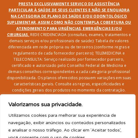
PRESTA EXCLUSIVAMENTE SERVIÇO DE ASSISTÊNCIA
PARTICULAR À SAÚDE DE SEUS CLIENTES E NÃO SE ENQUADRA
NA CATEGORIA DE PLANO DE SAÚDE E/OU ODONTOLÓGICO
SUPLEMENTAR, ASSIM COMO NÃO CONTEMPLA COBERTURA OU
ATENDIMENTO PARA URGÊNCIAS, EMERGÊNCIAS E/OU
CIRURGIAS.
REDE CREDENCIADA (consultas, exames, tratamentos e
demais serviços e/ou profissionais de saúde): Tabela de valores
diferenciada em rede própria ou de terceiros (conforme regras e
regulamento de cada fornecedor parceiro); TELEMEDICINA e
TELECONSULTA: Serviço realizado por fornecedor parceiro,
certificado e autorizado pelo Conselho Federal de Medicina e
demais conselhos correspondentes a cada categoria profissional
disponibilizada. Os planos oferecidos possuem variações em suas
características gerais. Consulte as regras, especificidades e
condições gerais dos produtos no momento da contratação.
CLUBE DR. BENEFÍCIO e FARMÁCIA: Desconto em produtos e
serviços na rede credenciada;
SEGURO DE VIDA, ACIDENTES
Valorizamos sua privacidade.
PESSOAIS, ASSISTÊNCIA FUNERAL 24H, ASSISTÊNCIA
RESIDENCIAL E SORTEIO: Produto com registro SUSEP
Utilizamos cookies para melhorar sua experiência de
garantido pela SEGUROS SURA (CNPJ sob o nº
navegação, exibir anúncios ou conteúdos personalizados
33.065.699/0001-27) com limite de idade para
e analisar o nosso tráfego. Ao clicar em 'Aceitar todos',
adesão/elegibilidade de 64 anos (titular) e carência de 60
você consente com o uso de cookies.