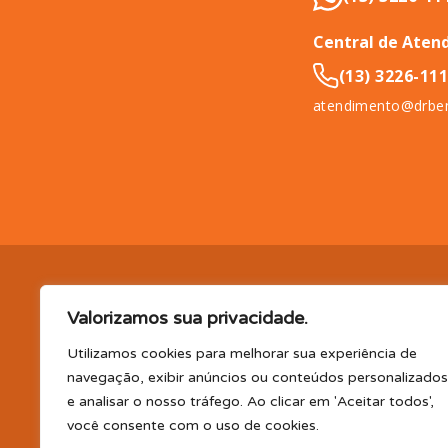
Central de Aten
(13) 3226-11
atendimento@drben
DR. BENEFÍCIO (InCompany Benefícios LTDA.), pessoa jurídica de 
Valorizamos sua privacidade.
11065-500.
EM BENEFÍCIOS PARA SAÚDE, A DR. BENEFÍCIO 
PLANO DE SAÚDE E/OU ODONTOLÓGICO SUPLEMENTAR, AS
Utilizamos cookies para melhorar sua experiência de
(consultas, exames, tratamentos e demais serviços e/ou profi
navegação, exibir anúncios ou conteúdos personalizados
parceiro); TELEMEDICINA e TELECONSULTA: Serviço realizado por
e analisar o nosso tráfego. Ao clicar em 'Aceitar todos',
profissional disponibilizada. Os planos oferecidos possuem va
você consente com o uso de cookies.
CLUBE DR. BENEFÍCIO e FARMÁCIA: Desconto em produtos e serv