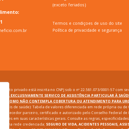
(exceto feriados)
dimento:
11
Termos e condiçoes de uso do site
Política de privacidade e segurança
eficio.com.br
direito privado está inscrita no CNPJ sob o nº 22.581.073/0001-57 com sed
PRESTA EXCLUSIVAMENTE SERVIÇO DE ASSISTÊNCIA PARTICULAR À SAÚ
SIM COMO NÃO CONTEMPLA COBERTURA OU ATENDIMENTO PARA URGÊ
ssionais de saúde): Tabela de valores diferenciada em rede própria ou d
 fornecedor parceiro, certificado e autorizado pelo Conselho Federal d
riações em suas características gerais. Consulte as regras, especificida
iços na rede credenciada;
SEGURO DE VIDA, ACIDENTES PESSOAIS, ASSI