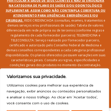
PARTICULAR À SAÚDE DE SEUS CLIENTES E NÃO SE ENQUADRA
NA CATEGORIA DE PLANO DE SAÚDE E/OU ODONTOLÓGICO
SUPLEMENTAR, ASSIM COMO NÃO CONTEMPLA COBERTURA OU
ATENDIMENTO PARA URGÊNCIAS, EMERGÊNCIAS E/OU
CIRURGIAS.
REDE CREDENCIADA (consultas, exames, tratamentos e
demais serviços e/ou profissionais de saúde): Tabela de valores
diferenciada em rede própria ou de terceiros (conforme regras e
regulamento de cada fornecedor parceiro); TELEMEDICINA e
TELECONSULTA: Serviço realizado por fornecedor parceiro,
certificado e autorizado pelo Conselho Federal de Medicina e
demais conselhos correspondentes a cada categoria profissional
disponibilizada. Os planos oferecidos possuem variações em suas
características gerais. Consulte as regras, especificidades e
condições gerais dos produtos no momento da contratação.
CLUBE DR. BENEFÍCIO e FARMÁCIA: Desconto em produtos e
serviços na rede credenciada;
SEGURO DE VIDA, ACIDENTES
Valorizamos sua privacidade.
PESSOAIS, ASSISTÊNCIA FUNERAL 24H, ASSISTÊNCIA
RESIDENCIAL E SORTEIO: Produto com registro SUSEP
Utilizamos cookies para melhorar sua experiência de
garantido pela SEGUROS SURA (CNPJ sob o nº
navegação, exibir anúncios ou conteúdos personalizados
33.065.699/0001-27) com limite de idade para
e analisar o nosso tráfego. Ao clicar em 'Aceitar todos',
adesão/elegibilidade de 64 anos (titular) e carência de 60
você consente com o uso de cookies.
para utilização.