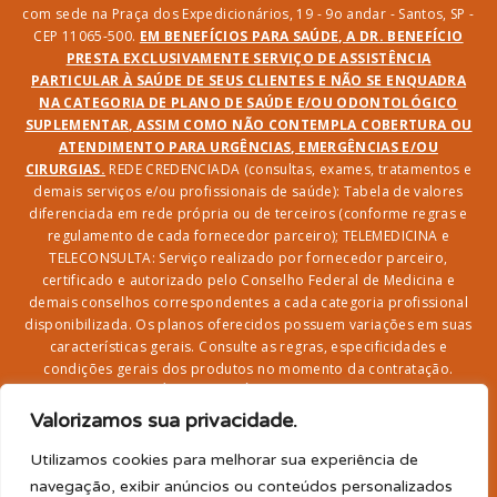
com sede na Praça dos Expedicionários, 19 - 9o andar - Santos, SP -
CEP 11065-500.
EM BENEFÍCIOS PARA SAÚDE, A DR. BENEFÍCIO
PRESTA EXCLUSIVAMENTE SERVIÇO DE ASSISTÊNCIA
PARTICULAR À SAÚDE DE SEUS CLIENTES E NÃO SE ENQUADRA
NA CATEGORIA DE PLANO DE SAÚDE E/OU ODONTOLÓGICO
SUPLEMENTAR, ASSIM COMO NÃO CONTEMPLA COBERTURA OU
ATENDIMENTO PARA URGÊNCIAS, EMERGÊNCIAS E/OU
CIRURGIAS.
REDE CREDENCIADA (consultas, exames, tratamentos e
demais serviços e/ou profissionais de saúde): Tabela de valores
diferenciada em rede própria ou de terceiros (conforme regras e
regulamento de cada fornecedor parceiro); TELEMEDICINA e
TELECONSULTA: Serviço realizado por fornecedor parceiro,
certificado e autorizado pelo Conselho Federal de Medicina e
demais conselhos correspondentes a cada categoria profissional
disponibilizada. Os planos oferecidos possuem variações em suas
características gerais. Consulte as regras, especificidades e
condições gerais dos produtos no momento da contratação.
CLUBE DR. BENEFÍCIO e FARMÁCIA: Desconto em produtos e
serviços na rede credenciada;
SEGURO DE VIDA, ACIDENTES
Valorizamos sua privacidade.
PESSOAIS, ASSISTÊNCIA FUNERAL 24H, ASSISTÊNCIA
RESIDENCIAL E SORTEIO: Produto com registro SUSEP
Utilizamos cookies para melhorar sua experiência de
garantido pela SEGUROS SURA (CNPJ sob o nº
navegação, exibir anúncios ou conteúdos personalizados