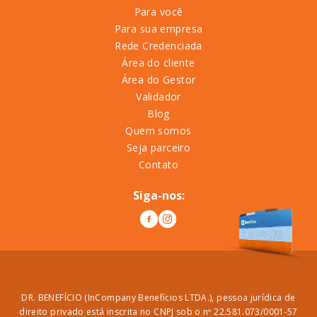
Para você
Para sua empresa
Rede Credenciada
Área do cliente
Área do Gestor
Validador
Blog
Quem somos
Seja parceiro
Contato
Siga-nos:
DR. BENEFÍCIO (InCompany Benefícios LTDA.), pessoa jurídica de
direito privado está inscrita no CNPJ sob o nº 22.581.073/0001-57