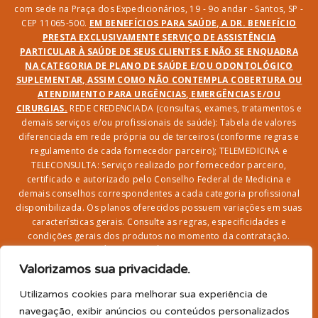
com sede na Praça dos Expedicionários, 19 - 9o andar - Santos, SP -
CEP 11065-500.
EM BENEFÍCIOS PARA SAÚDE, A DR. BENEFÍCIO
PRESTA EXCLUSIVAMENTE SERVIÇO DE ASSISTÊNCIA
PARTICULAR À SAÚDE DE SEUS CLIENTES E NÃO SE ENQUADRA
NA CATEGORIA DE PLANO DE SAÚDE E/OU ODONTOLÓGICO
SUPLEMENTAR, ASSIM COMO NÃO CONTEMPLA COBERTURA OU
ATENDIMENTO PARA URGÊNCIAS, EMERGÊNCIAS E/OU
CIRURGIAS.
REDE CREDENCIADA (consultas, exames, tratamentos e
demais serviços e/ou profissionais de saúde): Tabela de valores
diferenciada em rede própria ou de terceiros (conforme regras e
regulamento de cada fornecedor parceiro); TELEMEDICINA e
TELECONSULTA: Serviço realizado por fornecedor parceiro,
certificado e autorizado pelo Conselho Federal de Medicina e
demais conselhos correspondentes a cada categoria profissional
disponibilizada. Os planos oferecidos possuem variações em suas
características gerais. Consulte as regras, especificidades e
condições gerais dos produtos no momento da contratação.
CLUBE DR. BENEFÍCIO e FARMÁCIA: Desconto em produtos e
serviços na rede credenciada;
SEGURO DE VIDA, ACIDENTES
Valorizamos sua privacidade.
PESSOAIS, ASSISTÊNCIA FUNERAL 24H, ASSISTÊNCIA
RESIDENCIAL E SORTEIO: Produto com registro SUSEP
Utilizamos cookies para melhorar sua experiência de
garantido pela SEGUROS SURA (CNPJ sob o nº
navegação, exibir anúncios ou conteúdos personalizados