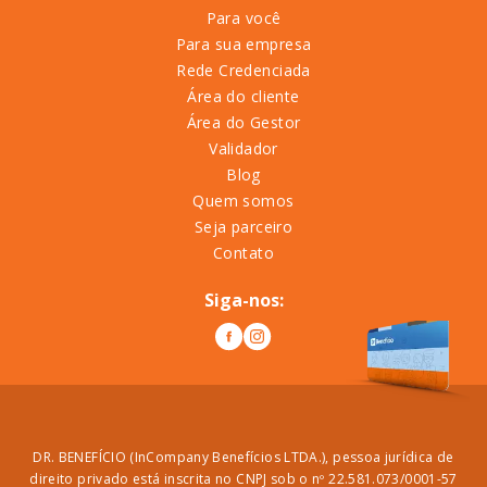
Para você
Para sua empresa
Rede Credenciada
Área do cliente
Área do Gestor
Validador
Blog
Quem somos
Seja parceiro
Contato
Siga-nos:
DR. BENEFÍCIO (InCompany Benefícios LTDA.), pessoa jurídica de
direito privado está inscrita no CNPJ sob o nº 22.581.073/0001-57