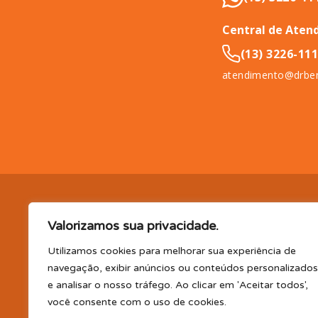
Central de Aten
(13) 3226-11
atendimento@drben
DR. BENEFÍCIO (InCompany Benefícios LTDA.), pessoa jurídica de 
Valorizamos sua privacidade.
11065-500.
EM BENEFÍCIOS PARA SAÚDE, A DR. BENEFÍCIO 
PLANO DE SAÚDE E/OU ODONTOLÓGICO SUPLEMENTAR, AS
Utilizamos cookies para melhorar sua experiência de
(consultas, exames, tratamentos e demais serviços e/ou profi
navegação, exibir anúncios ou conteúdos personalizados
parceiro); TELEMEDICINA e TELECONSULTA: Serviço realizado por
e analisar o nosso tráfego. Ao clicar em 'Aceitar todos',
profissional disponibilizada. Os planos oferecidos possuem va
você consente com o uso de cookies.
CLUBE DR. BENEFÍCIO e FARMÁCIA: Desconto em produtos e serv