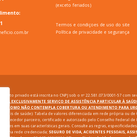
(exceto feriados)
dimento:
11
Termos e condiçoes de uso do site
Política de privacidade e segurança
eficio.com.br
direito privado está inscrita no CNPJ sob o nº 22.581.073/0001-57 com sed
PRESTA EXCLUSIVAMENTE SERVIÇO DE ASSISTÊNCIA PARTICULAR À SAÚ
SIM COMO NÃO CONTEMPLA COBERTURA OU ATENDIMENTO PARA URGÊ
ssionais de saúde): Tabela de valores diferenciada em rede própria ou d
 fornecedor parceiro, certificado e autorizado pelo Conselho Federal d
riações em suas características gerais. Consulte as regras, especificida
iços na rede credenciada;
SEGURO DE VIDA, ACIDENTES PESSOAIS, ASSI