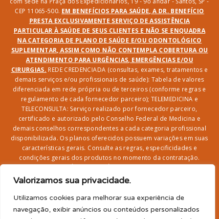
com sede na Praça dos Expedicionários, 19 - 9o andar - Santos, SP -
CEP 11065-500.
EM BENEFÍCIOS PARA SAÚDE, A DR. BENEFÍCIO
PRESTA EXCLUSIVAMENTE SERVIÇO DE ASSISTÊNCIA
PARTICULAR À SAÚDE DE SEUS CLIENTES E NÃO SE ENQUADRA
NA CATEGORIA DE PLANO DE SAÚDE E/OU ODONTOLÓGICO
SUPLEMENTAR, ASSIM COMO NÃO CONTEMPLA COBERTURA OU
ATENDIMENTO PARA URGÊNCIAS, EMERGÊNCIAS E/OU
CIRURGIAS.
REDE CREDENCIADA (consultas, exames, tratamentos e
demais serviços e/ou profissionais de saúde): Tabela de valores
diferenciada em rede própria ou de terceiros (conforme regras e
regulamento de cada fornecedor parceiro); TELEMEDICINA e
TELECONSULTA: Serviço realizado por fornecedor parceiro,
certificado e autorizado pelo Conselho Federal de Medicina e
demais conselhos correspondentes a cada categoria profissional
disponibilizada. Os planos oferecidos possuem variações em suas
características gerais. Consulte as regras, especificidades e
condições gerais dos produtos no momento da contratação.
CLUBE DR. BENEFÍCIO e FARMÁCIA: Desconto em produtos e
serviços na rede credenciada;
SEGURO DE VIDA, ACIDENTES
Valorizamos sua privacidade.
PESSOAIS, ASSISTÊNCIA FUNERAL 24H, ASSISTÊNCIA
RESIDENCIAL E SORTEIO: Produto com registro SUSEP
Utilizamos cookies para melhorar sua experiência de
garantido pela SEGUROS SURA (CNPJ sob o nº
navegação, exibir anúncios ou conteúdos personalizados
33.065.699/0001-27) com limite de idade para