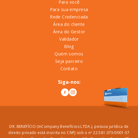
Para você
Para sua empresa
Rede Credenciada
Área do cliente
Área do Gestor
Validador
Blog
Quem somos
Seja parceiro
Contato
Siga-nos:
DR. BENEFÍCIO (InCompany Benefícios LTDA.), pessoa jurídica de
direito privado está inscrita no CNPJ sob o nº 22.581.073/0001-57