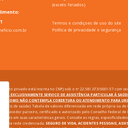
(exceto feriados)
dimento:
11
Termos e condiçoes de uso do site
Política de privacidade e segurança
eficio.com.br
direito privado está inscrita no CNPJ sob o nº 22.581.073/0001-57 com sed
PRESTA EXCLUSIVAMENTE SERVIÇO DE ASSISTÊNCIA PARTICULAR À SAÚ
SIM COMO NÃO CONTEMPLA COBERTURA OU ATENDIMENTO PARA URGÊ
ssionais de saúde): Tabela de valores diferenciada em rede própria ou d
 fornecedor parceiro, certificado e autorizado pelo Conselho Federal d
riações em suas características gerais. Consulte as regras, especificida
iços na rede credenciada;
SEGURO DE VIDA, ACIDENTES PESSOAIS, ASSI