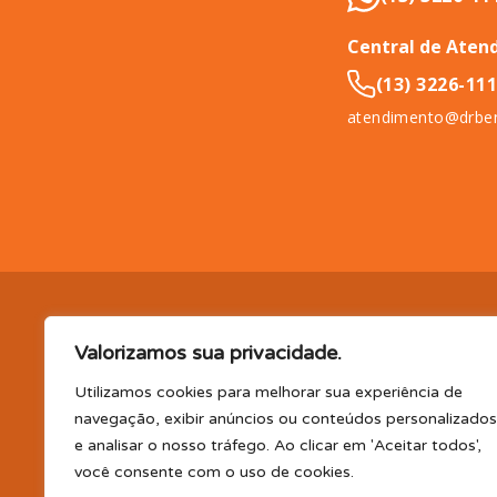
Central de Aten
(13) 3226-11
atendimento@drben
DR. BENEFÍCIO (InCompany Benefícios LTDA.), pessoa jurídica de 
Valorizamos sua privacidade.
11065-500.
EM BENEFÍCIOS PARA SAÚDE, A DR. BENEFÍCIO 
PLANO DE SAÚDE E/OU ODONTOLÓGICO SUPLEMENTAR, AS
Utilizamos cookies para melhorar sua experiência de
(consultas, exames, tratamentos e demais serviços e/ou profi
navegação, exibir anúncios ou conteúdos personalizados
parceiro); TELEMEDICINA e TELECONSULTA: Serviço realizado por
e analisar o nosso tráfego. Ao clicar em 'Aceitar todos',
profissional disponibilizada. Os planos oferecidos possuem va
você consente com o uso de cookies.
CLUBE DR. BENEFÍCIO e FARMÁCIA: Desconto em produtos e serv