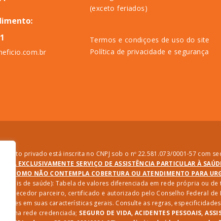
(exceto feriados)
dimento:
11
Termos e condiçoes de uso do site
Política de privacidade e segurança
eficio.com.br
direito privado está inscrita no CNPJ sob o nº 22.581.073/0001-57 com sed
PRESTA EXCLUSIVAMENTE SERVIÇO DE ASSISTÊNCIA PARTICULAR À SAÚ
SIM COMO NÃO CONTEMPLA COBERTURA OU ATENDIMENTO PARA URGÊ
ssionais de saúde): Tabela de valores diferenciada em rede própria ou d
 fornecedor parceiro, certificado e autorizado pelo Conselho Federal d
riações em suas características gerais. Consulte as regras, especificida
iços na rede credenciada;
SEGURO DE VIDA, ACIDENTES PESSOAIS, ASSI