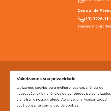
Central de Aten
(13) 3226-11
atendimento@drben
DR. BENEFÍCIO (InCompany Benefícios LTDA.), pessoa jurídica de 
Valorizamos sua privacidade.
11065-500.
EM BENEFÍCIOS PARA SAÚDE, A DR. BENEFÍCIO 
PLANO DE SAÚDE E/OU ODONTOLÓGICO SUPLEMENTAR, AS
Utilizamos cookies para melhorar sua experiência de
(consultas, exames, tratamentos e demais serviços e/ou profi
navegação, exibir anúncios ou conteúdos personalizados
parceiro); TELEMEDICINA e TELECONSULTA: Serviço realizado por
e analisar o nosso tráfego. Ao clicar em 'Aceitar todos',
profissional disponibilizada. Os planos oferecidos possuem va
você consente com o uso de cookies.
CLUBE DR. BENEFÍCIO e FARMÁCIA: Desconto em produtos e serv