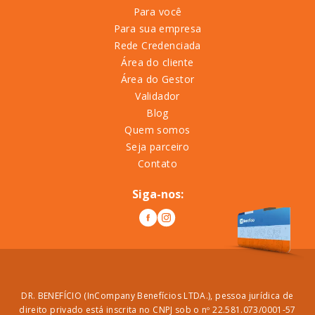
Para você
Para sua empresa
Rede Credenciada
Área do cliente
Área do Gestor
Validador
Blog
Quem somos
Seja parceiro
Contato
Siga-nos:
DR. BENEFÍCIO (InCompany Benefícios LTDA.), pessoa jurídica de
direito privado está inscrita no CNPJ sob o nº 22.581.073/0001-57