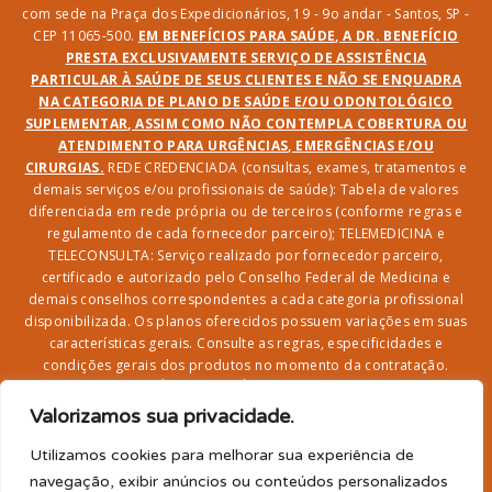
com sede na Praça dos Expedicionários, 19 - 9o andar - Santos, SP -
CEP 11065-500.
EM BENEFÍCIOS PARA SAÚDE, A DR. BENEFÍCIO
PRESTA EXCLUSIVAMENTE SERVIÇO DE ASSISTÊNCIA
PARTICULAR À SAÚDE DE SEUS CLIENTES E NÃO SE ENQUADRA
NA CATEGORIA DE PLANO DE SAÚDE E/OU ODONTOLÓGICO
SUPLEMENTAR, ASSIM COMO NÃO CONTEMPLA COBERTURA OU
ATENDIMENTO PARA URGÊNCIAS, EMERGÊNCIAS E/OU
CIRURGIAS.
REDE CREDENCIADA (consultas, exames, tratamentos e
demais serviços e/ou profissionais de saúde): Tabela de valores
diferenciada em rede própria ou de terceiros (conforme regras e
regulamento de cada fornecedor parceiro); TELEMEDICINA e
TELECONSULTA: Serviço realizado por fornecedor parceiro,
certificado e autorizado pelo Conselho Federal de Medicina e
demais conselhos correspondentes a cada categoria profissional
disponibilizada. Os planos oferecidos possuem variações em suas
características gerais. Consulte as regras, especificidades e
condições gerais dos produtos no momento da contratação.
CLUBE DR. BENEFÍCIO e FARMÁCIA: Desconto em produtos e
serviços na rede credenciada;
SEGURO DE VIDA, ACIDENTES
Valorizamos sua privacidade.
PESSOAIS, ASSISTÊNCIA FUNERAL 24H, ASSISTÊNCIA
RESIDENCIAL E SORTEIO: Produto com registro SUSEP
Utilizamos cookies para melhorar sua experiência de
garantido pela SEGUROS SURA (CNPJ sob o nº
navegação, exibir anúncios ou conteúdos personalizados