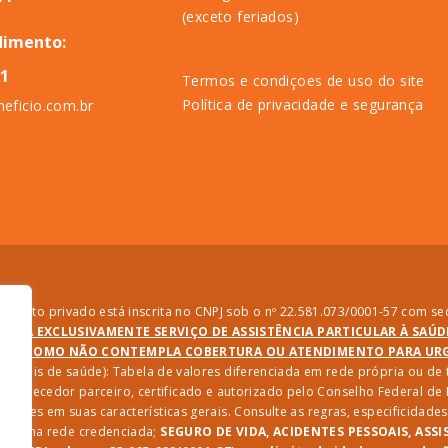
(exceto feriados)
dimento:
11
Termos e condiçoes de uso do site
Política de privacidade e segurança
eficio.com.br
direito privado está inscrita no CNPJ sob o nº 22.581.073/0001-57 com sed
PRESTA EXCLUSIVAMENTE SERVIÇO DE ASSISTÊNCIA PARTICULAR À SAÚ
SIM COMO NÃO CONTEMPLA COBERTURA OU ATENDIMENTO PARA URGÊ
ssionais de saúde): Tabela de valores diferenciada em rede própria ou d
 fornecedor parceiro, certificado e autorizado pelo Conselho Federal d
riações em suas características gerais. Consulte as regras, especificida
iços na rede credenciada;
SEGURO DE VIDA, ACIDENTES PESSOAIS, ASSI