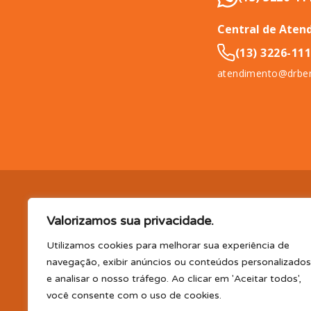
Central de Aten
(13) 3226-11
atendimento@drben
DR. BENEFÍCIO (InCompany Benefícios LTDA.), pessoa jurídica de 
Valorizamos sua privacidade.
11065-500.
EM BENEFÍCIOS PARA SAÚDE, A DR. BENEFÍCIO 
PLANO DE SAÚDE E/OU ODONTOLÓGICO SUPLEMENTAR, AS
Utilizamos cookies para melhorar sua experiência de
(consultas, exames, tratamentos e demais serviços e/ou profi
navegação, exibir anúncios ou conteúdos personalizados
parceiro); TELEMEDICINA e TELECONSULTA: Serviço realizado por
e analisar o nosso tráfego. Ao clicar em 'Aceitar todos',
profissional disponibilizada. Os planos oferecidos possuem va
você consente com o uso de cookies.
CLUBE DR. BENEFÍCIO e FARMÁCIA: Desconto em produtos e serv