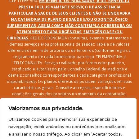
CEP 11065-500.
EM BENEFÍCIOS PARA SAÚDE, A DR. BENEFÍCIO
PRESTA EXCLUSIVAMENTE SERVIÇO DE ASSISTÊNCIA
PARTICULAR À SAÚDE DE SEUS CLIENTES E NÃO SE ENQUADRA
NA CATEGORIA DE PLANO DE SAÚDE E/OU ODONTOLÓGICO
SUPLEMENTAR, ASSIM COMO NÃO CONTEMPLA COBERTURA OU
ATENDIMENTO PARA URGÊNCIAS, EMERGÊNCIAS E/OU
CIRURGIAS.
REDE CREDENCIADA (consultas, exames, tratamentos e
demais serviços e/ou profissionais de saúde): Tabela de valores
diferenciada em rede própria ou de terceiros (conforme regras e
regulamento de cada fornecedor parceiro); TELEMEDICINA e
TELECONSULTA: Serviço realizado por fornecedor parceiro,
certificado e autorizado pelo Conselho Federal de Medicina e
demais conselhos correspondentes a cada categoria profissional
disponibilizada. Os planos oferecidos possuem variações em suas
características gerais. Consulte as regras, especificidades e
condições gerais dos produtos no momento da contratação.
CLUBE DR. BENEFÍCIO e FARMÁCIA: Desconto em produtos e
serviços na rede credenciada;
SEGURO DE VIDA, ACIDENTES
Valorizamos sua privacidade.
PESSOAIS, ASSISTÊNCIA FUNERAL 24H, ASSISTÊNCIA
RESIDENCIAL E SORTEIO: Produto com registro SUSEP
Utilizamos cookies para melhorar sua experiência de
garantido pela SEGUROS SURA (CNPJ sob o nº
navegação, exibir anúncios ou conteúdos personalizados
33.065.699/0001-27) com limite de idade para
e analisar o nosso tráfego. Ao clicar em 'Aceitar todos',
adesão/elegibilidade de 64 anos (titular) e carência de 60