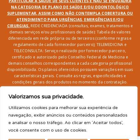
PARTICULAR À SAÚDE DE SEUS CLIENTES E NÃO SE ENQUADRA
NA CATEGORIA DE PLANO DE SAÚDE E/OU ODONTOLÓGICO
SUPLEMENTAR, ASSIM COMO NÃO CONTEMPLA COBERTURA OU
ATENDIMENTO PARA URGÊNCIAS, EMERGÊNCIAS E/OU
CIRURGIAS.
REDE CREDENCIADA (consultas, exames, tratamentos e
demais serviços e/ou profissionais de saúde): Tabela de valores
diferenciada em rede própria ou de terceiros (conforme regras e
regulamento de cada fornecedor parceiro); TELEMEDICINA e
TELECONSULTA: Serviço realizado por fornecedor parceiro,
certificado e autorizado pelo Conselho Federal de Medicina e
demais conselhos correspondentes a cada categoria profissional
disponibilizada. Os planos oferecidos possuem variações em suas
características gerais. Consulte as regras, especificidades e
condições gerais dos produtos no momento da contratação.
CLUBE DR. BENEFÍCIO e FARMÁCIA: Desconto em produtos e
serviços na rede credenciada;
SEGURO DE VIDA, ACIDENTES
Valorizamos sua privacidade.
PESSOAIS, ASSISTÊNCIA FUNERAL 24H, ASSISTÊNCIA
RESIDENCIAL E SORTEIO: Produto com registro SUSEP
Utilizamos cookies para melhorar sua experiência de
garantido pela SEGUROS SURA (CNPJ sob o nº
navegação, exibir anúncios ou conteúdos personalizados
33.065.699/0001-27) com limite de idade para
e analisar o nosso tráfego. Ao clicar em 'Aceitar todos',
adesão/elegibilidade de 64 anos (titular) e carência de 60
você consente com o uso de cookies.
para utilização.