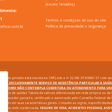
(exceto feriados)
dimento:
11
Termos e condiçoes de uso do site
Política de privacidade e segurança
eficio.com.br
direito privado está inscrita no CNPJ sob o nº 22.581.073/0001-57 com sed
PRESTA EXCLUSIVAMENTE SERVIÇO DE ASSISTÊNCIA PARTICULAR À SAÚ
SIM COMO NÃO CONTEMPLA COBERTURA OU ATENDIMENTO PARA URGÊ
ssionais de saúde): Tabela de valores diferenciada em rede própria ou d
 fornecedor parceiro, certificado e autorizado pelo Conselho Federal d
riações em suas características gerais. Consulte as regras, especificida
iços na rede credenciada;
SEGURO DE VIDA, ACIDENTES PESSOAIS, ASSI