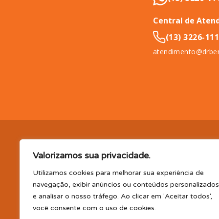
Central de Aten
(13) 3226-11
atendimento@drben
DR. BENEFÍCIO (InCompany Benefícios LTDA.), pessoa jurídica de 
Valorizamos sua privacidade.
11065-500.
EM BENEFÍCIOS PARA SAÚDE, A DR. BENEFÍCIO 
PLANO DE SAÚDE E/OU ODONTOLÓGICO SUPLEMENTAR, AS
Utilizamos cookies para melhorar sua experiência de
(consultas, exames, tratamentos e demais serviços e/ou profi
navegação, exibir anúncios ou conteúdos personalizados
parceiro); TELEMEDICINA e TELECONSULTA: Serviço realizado por
e analisar o nosso tráfego. Ao clicar em 'Aceitar todos',
profissional disponibilizada. Os planos oferecidos possuem va
você consente com o uso de cookies.
CLUBE DR. BENEFÍCIO e FARMÁCIA: Desconto em produtos e serv