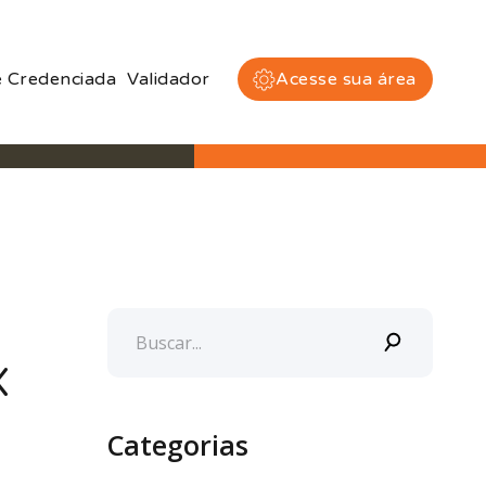
 Credenciada
Validador
Acesse sua área
X
Categorias