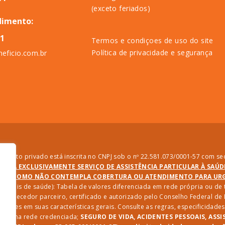
(exceto feriados)
dimento:
11
Termos e condiçoes de uso do site
Política de privacidade e segurança
eficio.com.br
direito privado está inscrita no CNPJ sob o nº 22.581.073/0001-57 com sed
PRESTA EXCLUSIVAMENTE SERVIÇO DE ASSISTÊNCIA PARTICULAR À SAÚ
SIM COMO NÃO CONTEMPLA COBERTURA OU ATENDIMENTO PARA URGÊ
ssionais de saúde): Tabela de valores diferenciada em rede própria ou d
 fornecedor parceiro, certificado e autorizado pelo Conselho Federal d
riações em suas características gerais. Consulte as regras, especificida
iços na rede credenciada;
SEGURO DE VIDA, ACIDENTES PESSOAIS, ASSI