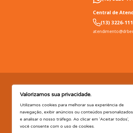
Central de Aten
(13) 3226-11
atendimento@drben
DR. BENEFÍCIO (InCompany Benefícios LTDA.), pessoa jurídica de 
Valorizamos sua privacidade.
11065-500.
EM BENEFÍCIOS PARA SAÚDE, A DR. BENEFÍCIO 
PLANO DE SAÚDE E/OU ODONTOLÓGICO SUPLEMENTAR, AS
Utilizamos cookies para melhorar sua experiência de
(consultas, exames, tratamentos e demais serviços e/ou profi
navegação, exibir anúncios ou conteúdos personalizados
parceiro); TELEMEDICINA e TELECONSULTA: Serviço realizado por
e analisar o nosso tráfego. Ao clicar em 'Aceitar todos',
profissional disponibilizada. Os planos oferecidos possuem va
você consente com o uso de cookies.
CLUBE DR. BENEFÍCIO e FARMÁCIA: Desconto em produtos e serv