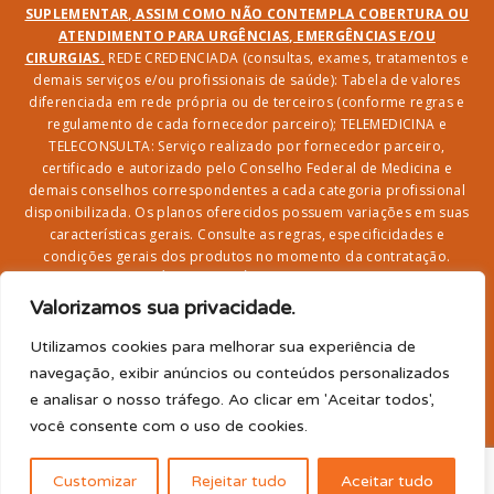
SUPLEMENTAR, ASSIM COMO NÃO CONTEMPLA COBERTURA OU
ATENDIMENTO PARA URGÊNCIAS, EMERGÊNCIAS E/OU
CIRURGIAS.
REDE CREDENCIADA (consultas, exames, tratamentos e
demais serviços e/ou profissionais de saúde): Tabela de valores
diferenciada em rede própria ou de terceiros (conforme regras e
regulamento de cada fornecedor parceiro); TELEMEDICINA e
TELECONSULTA: Serviço realizado por fornecedor parceiro,
certificado e autorizado pelo Conselho Federal de Medicina e
demais conselhos correspondentes a cada categoria profissional
disponibilizada. Os planos oferecidos possuem variações em suas
características gerais. Consulte as regras, especificidades e
condições gerais dos produtos no momento da contratação.
CLUBE DR. BENEFÍCIO e FARMÁCIA: Desconto em produtos e
serviços na rede credenciada;
SEGURO DE VIDA, ACIDENTES
Valorizamos sua privacidade.
PESSOAIS, ASSISTÊNCIA FUNERAL 24H, ASSISTÊNCIA
RESIDENCIAL E SORTEIO: Produto com registro SUSEP
Utilizamos cookies para melhorar sua experiência de
garantido pela SEGUROS SURA (CNPJ sob o nº
navegação, exibir anúncios ou conteúdos personalizados
33.065.699/0001-27) com limite de idade para
e analisar o nosso tráfego. Ao clicar em 'Aceitar todos',
adesão/elegibilidade de 64 anos (titular) e carência de 60
você consente com o uso de cookies.
para utilização.
2026© Dr. Benefício - Todos os direitos reservados
Customizar
Rejeitar tudo
Aceitar tudo