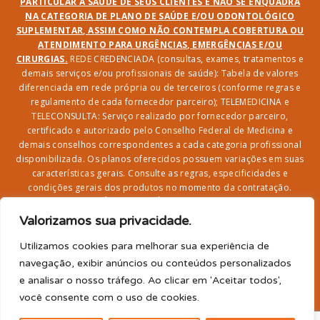
PARTICULAR À SAÚDE DE SEUS CLIENTES E NÃO SE ENQUADRA
NA CATEGORIA DE PLANO DE SAÚDE E/OU ODONTOLÓGICO
SUPLEMENTAR, ASSIM COMO NÃO CONTEMPLA COBERTURA OU
ATENDIMENTO PARA URGÊNCIAS, EMERGÊNCIAS E/OU
CIRURGIAS.
REDE CREDENCIADA (consultas, exames, tratamentos e
demais serviços e/ou profissionais de saúde): Tabela de valores
diferenciada em rede própria ou de terceiros (conforme regras e
regulamento de cada fornecedor parceiro); TELEMEDICINA e
TELECONSULTA: Serviço realizado por fornecedor parceiro,
certificado e autorizado pelo Conselho Federal de Medicina e
demais conselhos correspondentes a cada categoria profissional
disponibilizada. Os planos oferecidos possuem variações em suas
características gerais. Consulte as regras, especificidades e
condições gerais dos produtos no momento da contratação.
CLUBE DR. BENEFÍCIO e FARMÁCIA: Desconto em produtos e
serviços na rede credenciada;
SEGURO DE VIDA, ACIDENTES
Valorizamos sua privacidade.
PESSOAIS, ASSISTÊNCIA FUNERAL 24H, ASSISTÊNCIA
RESIDENCIAL E SORTEIO: Produto com registro SUSEP
Utilizamos cookies para melhorar sua experiência de
garantido pela SEGUROS SURA (CNPJ sob o nº
navegação, exibir anúncios ou conteúdos personalizados
33.065.699/0001-27) com limite de idade para
e analisar o nosso tráfego. Ao clicar em 'Aceitar todos',
adesão/elegibilidade de 64 anos (titular) e carência de 60
você consente com o uso de cookies.
para utilização.