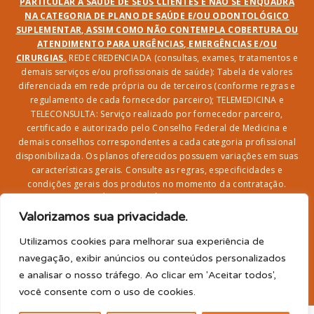
PARTICULAR À SAÚDE DE SEUS CLIENTES E NÃO SE ENQUADRA
NA CATEGORIA DE PLANO DE SAÚDE E/OU ODONTOLÓGICO
SUPLEMENTAR, ASSIM COMO NÃO CONTEMPLA COBERTURA OU
ATENDIMENTO PARA URGÊNCIAS, EMERGÊNCIAS E/OU
CIRURGIAS.
REDE CREDENCIADA (consultas, exames, tratamentos e
demais serviços e/ou profissionais de saúde): Tabela de valores
diferenciada em rede própria ou de terceiros (conforme regras e
regulamento de cada fornecedor parceiro); TELEMEDICINA e
TELECONSULTA: Serviço realizado por fornecedor parceiro,
certificado e autorizado pelo Conselho Federal de Medicina e
demais conselhos correspondentes a cada categoria profissional
disponibilizada. Os planos oferecidos possuem variações em suas
características gerais. Consulte as regras, especificidades e
condições gerais dos produtos no momento da contratação.
CLUBE DR. BENEFÍCIO e FARMÁCIA: Desconto em produtos e
serviços na rede credenciada;
SEGURO DE VIDA, ACIDENTES
Valorizamos sua privacidade.
PESSOAIS, ASSISTÊNCIA FUNERAL 24H, ASSISTÊNCIA
RESIDENCIAL E SORTEIO: Produto com registro SUSEP
Utilizamos cookies para melhorar sua experiência de
garantido pela SEGUROS SURA (CNPJ sob o nº
navegação, exibir anúncios ou conteúdos personalizados
33.065.699/0001-27) com limite de idade para
e analisar o nosso tráfego. Ao clicar em 'Aceitar todos',
adesão/elegibilidade de 64 anos (titular) e carência de 60
você consente com o uso de cookies.
para utilização.