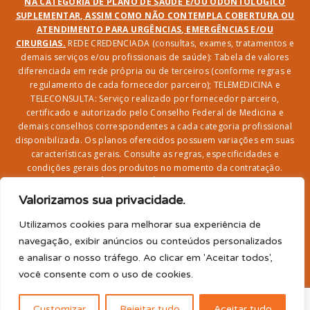
NA CATEGORIA DE PLANO DE SAÚDE E/OU ODONTOLÓGICO
SUPLEMENTAR, ASSIM COMO NÃO CONTEMPLA COBERTURA OU
ATENDIMENTO PARA URGÊNCIAS, EMERGÊNCIAS E/OU
CIRURGIAS.
REDE CREDENCIADA (consultas, exames, tratamentos e
demais serviços e/ou profissionais de saúde): Tabela de valores
diferenciada em rede própria ou de terceiros (conforme regras e
regulamento de cada fornecedor parceiro); TELEMEDICINA e
TELECONSULTA: Serviço realizado por fornecedor parceiro,
certificado e autorizado pelo Conselho Federal de Medicina e
demais conselhos correspondentes a cada categoria profissional
disponibilizada. Os planos oferecidos possuem variações em suas
características gerais. Consulte as regras, especificidades e
condições gerais dos produtos no momento da contratação.
CLUBE DR. BENEFÍCIO e FARMÁCIA: Desconto em produtos e
serviços na rede credenciada;
SEGURO DE VIDA, ACIDENTES
Valorizamos sua privacidade.
PESSOAIS, ASSISTÊNCIA FUNERAL 24H, ASSISTÊNCIA
RESIDENCIAL E SORTEIO: Produto com registro SUSEP
Utilizamos cookies para melhorar sua experiência de
garantido pela SEGUROS SURA (CNPJ sob o nº
navegação, exibir anúncios ou conteúdos personalizados
33.065.699/0001-27) com limite de idade para
e analisar o nosso tráfego. Ao clicar em 'Aceitar todos',
adesão/elegibilidade de 64 anos (titular) e carência de 60
você consente com o uso de cookies.
para utilização.
2026© Dr. Benefício - Todos os direitos reservados
Customizar
Rejeitar tudo
Aceitar tudo