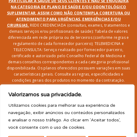
PARTICULAR À SAÚDE DE SEUS CLIENTES E NÃO SE ENQUADRA
NA CATEGORIA DE PLANO DE SAÚDE E/OU ODONTOLÓGICO
SUPLEMENTAR, ASSIM COMO NÃO CONTEMPLA COBERTURA OU
ATENDIMENTO PARA URGÊNCIAS, EMERGÊNCIAS E/OU
CIRURGIAS.
REDE CREDENCIADA (consultas, exames, tratamentos e
demais serviços e/ou profissionais de saúde): Tabela de valores
diferenciada em rede própria ou de terceiros (conforme regras e
regulamento de cada fornecedor parceiro); TELEMEDICINA e
TELECONSULTA: Serviço realizado por fornecedor parceiro,
certificado e autorizado pelo Conselho Federal de Medicina e
demais conselhos correspondentes a cada categoria profissional
disponibilizada. Os planos oferecidos possuem variações em suas
características gerais. Consulte as regras, especificidades e
condições gerais dos produtos no momento da contratação.
CLUBE DR. BENEFÍCIO e FARMÁCIA: Desconto em produtos e
serviços na rede credenciada;
SEGURO DE VIDA, ACIDENTES
Valorizamos sua privacidade.
PESSOAIS, ASSISTÊNCIA FUNERAL 24H, ASSISTÊNCIA
RESIDENCIAL E SORTEIO: Produto com registro SUSEP
Utilizamos cookies para melhorar sua experiência de
garantido pela SEGUROS SURA (CNPJ sob o nº
navegação, exibir anúncios ou conteúdos personalizados
33.065.699/0001-27) com limite de idade para
e analisar o nosso tráfego. Ao clicar em 'Aceitar todos',
adesão/elegibilidade de 64 anos (titular) e carência de 60
você consente com o uso de cookies.
para utilização.