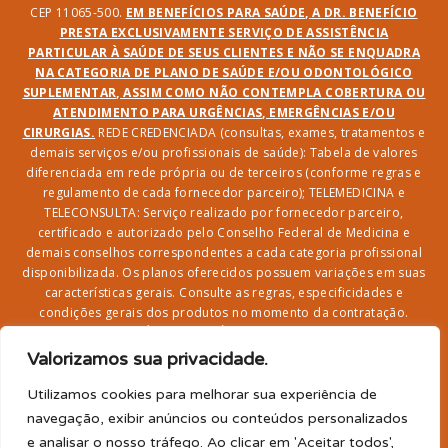
CEP 11065-500.
EM BENEFÍCIOS PARA SAÚDE, A DR. BENEFÍCIO
PRESTA EXCLUSIVAMENTE SERVIÇO DE ASSISTÊNCIA
PARTICULAR À SAÚDE DE SEUS CLIENTES E NÃO SE ENQUADRA
NA CATEGORIA DE PLANO DE SAÚDE E/OU ODONTOLÓGICO
SUPLEMENTAR, ASSIM COMO NÃO CONTEMPLA COBERTURA OU
ATENDIMENTO PARA URGÊNCIAS, EMERGÊNCIAS E/OU
CIRURGIAS.
REDE CREDENCIADA (consultas, exames, tratamentos e
demais serviços e/ou profissionais de saúde): Tabela de valores
diferenciada em rede própria ou de terceiros (conforme regras e
regulamento de cada fornecedor parceiro); TELEMEDICINA e
TELECONSULTA: Serviço realizado por fornecedor parceiro,
certificado e autorizado pelo Conselho Federal de Medicina e
demais conselhos correspondentes a cada categoria profissional
disponibilizada. Os planos oferecidos possuem variações em suas
características gerais. Consulte as regras, especificidades e
condições gerais dos produtos no momento da contratação.
CLUBE DR. BENEFÍCIO e FARMÁCIA: Desconto em produtos e
serviços na rede credenciada;
SEGURO DE VIDA, ACIDENTES
Valorizamos sua privacidade.
PESSOAIS, ASSISTÊNCIA FUNERAL 24H, ASSISTÊNCIA
RESIDENCIAL E SORTEIO: Produto com registro SUSEP
Utilizamos cookies para melhorar sua experiência de
garantido pela SEGUROS SURA (CNPJ sob o nº
navegação, exibir anúncios ou conteúdos personalizados
33.065.699/0001-27) com limite de idade para
e analisar o nosso tráfego. Ao clicar em 'Aceitar todos',