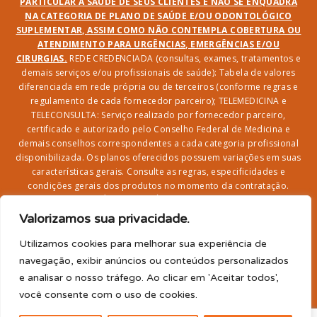
PARTICULAR À SAÚDE DE SEUS CLIENTES E NÃO SE ENQUADRA
NA CATEGORIA DE PLANO DE SAÚDE E/OU ODONTOLÓGICO
SUPLEMENTAR, ASSIM COMO NÃO CONTEMPLA COBERTURA OU
ATENDIMENTO PARA URGÊNCIAS, EMERGÊNCIAS E/OU
CIRURGIAS.
REDE CREDENCIADA (consultas, exames, tratamentos e
demais serviços e/ou profissionais de saúde): Tabela de valores
diferenciada em rede própria ou de terceiros (conforme regras e
regulamento de cada fornecedor parceiro); TELEMEDICINA e
TELECONSULTA: Serviço realizado por fornecedor parceiro,
certificado e autorizado pelo Conselho Federal de Medicina e
demais conselhos correspondentes a cada categoria profissional
disponibilizada. Os planos oferecidos possuem variações em suas
características gerais. Consulte as regras, especificidades e
condições gerais dos produtos no momento da contratação.
CLUBE DR. BENEFÍCIO e FARMÁCIA: Desconto em produtos e
serviços na rede credenciada;
SEGURO DE VIDA, ACIDENTES
Valorizamos sua privacidade.
PESSOAIS, ASSISTÊNCIA FUNERAL 24H, ASSISTÊNCIA
RESIDENCIAL E SORTEIO: Produto com registro SUSEP
Utilizamos cookies para melhorar sua experiência de
garantido pela SEGUROS SURA (CNPJ sob o nº
navegação, exibir anúncios ou conteúdos personalizados
33.065.699/0001-27) com limite de idade para
e analisar o nosso tráfego. Ao clicar em 'Aceitar todos',
adesão/elegibilidade de 64 anos (titular) e carência de 60
você consente com o uso de cookies.
para utilização.