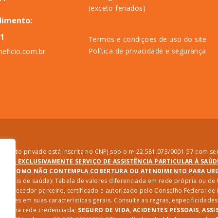
(exceto feriados)
dimento:
11
Termos e condiçoes de uso do site
Política de privacidade e segurança
eficio.com.br
direito privado está inscrita no CNPJ sob o nº 22.581.073/0001-57 com sed
PRESTA EXCLUSIVAMENTE SERVIÇO DE ASSISTÊNCIA PARTICULAR À SAÚ
SIM COMO NÃO CONTEMPLA COBERTURA OU ATENDIMENTO PARA URGÊ
ssionais de saúde): Tabela de valores diferenciada em rede própria ou d
 fornecedor parceiro, certificado e autorizado pelo Conselho Federal d
riações em suas características gerais. Consulte as regras, especificida
iços na rede credenciada;
SEGURO DE VIDA, ACIDENTES PESSOAIS, ASSI