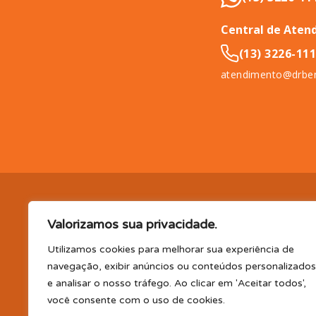
Central de Aten
(13) 3226-11
atendimento@drben
DR. BENEFÍCIO (InCompany Benefícios LTDA.), pessoa jurídica de 
Valorizamos sua privacidade.
11065-500.
EM BENEFÍCIOS PARA SAÚDE, A DR. BENEFÍCIO 
PLANO DE SAÚDE E/OU ODONTOLÓGICO SUPLEMENTAR, AS
Utilizamos cookies para melhorar sua experiência de
(consultas, exames, tratamentos e demais serviços e/ou profi
navegação, exibir anúncios ou conteúdos personalizados
parceiro); TELEMEDICINA e TELECONSULTA: Serviço realizado por
e analisar o nosso tráfego. Ao clicar em 'Aceitar todos',
profissional disponibilizada. Os planos oferecidos possuem va
você consente com o uso de cookies.
CLUBE DR. BENEFÍCIO e FARMÁCIA: Desconto em produtos e serv