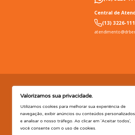
Central de Aten
(13) 3226-11
atendimento@drben
DR. BENEFÍCIO (InCompany Benefícios LTDA.), pessoa jurídica de 
Valorizamos sua privacidade.
11065-500.
EM BENEFÍCIOS PARA SAÚDE, A DR. BENEFÍCIO 
PLANO DE SAÚDE E/OU ODONTOLÓGICO SUPLEMENTAR, AS
Utilizamos cookies para melhorar sua experiência de
(consultas, exames, tratamentos e demais serviços e/ou profi
navegação, exibir anúncios ou conteúdos personalizados
parceiro); TELEMEDICINA e TELECONSULTA: Serviço realizado por
e analisar o nosso tráfego. Ao clicar em 'Aceitar todos',
profissional disponibilizada. Os planos oferecidos possuem va
você consente com o uso de cookies.
CLUBE DR. BENEFÍCIO e FARMÁCIA: Desconto em produtos e serv