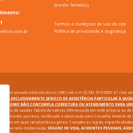
(exceto feriados)
dimento:
11
Termos e condiçoes de uso do site
Política de privacidade e segurança
eficio.com.br
direito privado está inscrita no CNPJ sob o nº 22.581.073/0001-57 com sed
PRESTA EXCLUSIVAMENTE SERVIÇO DE ASSISTÊNCIA PARTICULAR À SAÚ
SIM COMO NÃO CONTEMPLA COBERTURA OU ATENDIMENTO PARA URGÊ
ssionais de saúde): Tabela de valores diferenciada em rede própria ou d
 fornecedor parceiro, certificado e autorizado pelo Conselho Federal d
riações em suas características gerais. Consulte as regras, especificida
iços na rede credenciada;
SEGURO DE VIDA, ACIDENTES PESSOAIS, ASSI