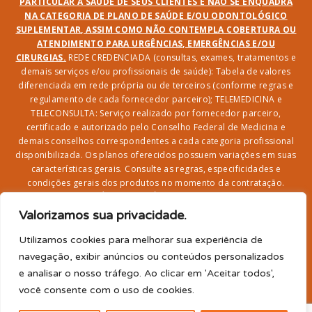
PARTICULAR À SAÚDE DE SEUS CLIENTES E NÃO SE ENQUADRA
NA CATEGORIA DE PLANO DE SAÚDE E/OU ODONTOLÓGICO
SUPLEMENTAR, ASSIM COMO NÃO CONTEMPLA COBERTURA OU
ATENDIMENTO PARA URGÊNCIAS, EMERGÊNCIAS E/OU
CIRURGIAS.
REDE CREDENCIADA (consultas, exames, tratamentos e
demais serviços e/ou profissionais de saúde): Tabela de valores
diferenciada em rede própria ou de terceiros (conforme regras e
regulamento de cada fornecedor parceiro); TELEMEDICINA e
TELECONSULTA: Serviço realizado por fornecedor parceiro,
certificado e autorizado pelo Conselho Federal de Medicina e
demais conselhos correspondentes a cada categoria profissional
disponibilizada. Os planos oferecidos possuem variações em suas
características gerais. Consulte as regras, especificidades e
condições gerais dos produtos no momento da contratação.
CLUBE DR. BENEFÍCIO e FARMÁCIA: Desconto em produtos e
serviços na rede credenciada;
SEGURO DE VIDA, ACIDENTES
Valorizamos sua privacidade.
PESSOAIS, ASSISTÊNCIA FUNERAL 24H, ASSISTÊNCIA
RESIDENCIAL E SORTEIO: Produto com registro SUSEP
Utilizamos cookies para melhorar sua experiência de
garantido pela SEGUROS SURA (CNPJ sob o nº
navegação, exibir anúncios ou conteúdos personalizados
33.065.699/0001-27) com limite de idade para
e analisar o nosso tráfego. Ao clicar em 'Aceitar todos',
adesão/elegibilidade de 64 anos (titular) e carência de 60
você consente com o uso de cookies.
para utilização.