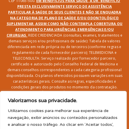
CEP 11065-500.
EM BENEFÍCIOS PARA SAÚDE, A DR. BENEFÍCIO
PRESTA EXCLUSIVAMENTE SERVIÇO DE ASSISTÊNCIA
PARTICULAR À SAÚDE DE SEUS CLIENTES E NÃO SE ENQUADRA
NA CATEGORIA DE PLANO DE SAÚDE E/OU ODONTOLÓGICO
SUPLEMENTAR, ASSIM COMO NÃO CONTEMPLA COBERTURA OU
ATENDIMENTO PARA URGÊNCIAS, EMERGÊNCIAS E/OU
CIRURGIAS.
REDE CREDENCIADA (consultas, exames, tratamentos e
demais serviços e/ou profissionais de saúde): Tabela de valores
diferenciada em rede própria ou de terceiros (conforme regras e
regulamento de cada fornecedor parceiro); TELEMEDICINA e
TELECONSULTA: Serviço realizado por fornecedor parceiro,
certificado e autorizado pelo Conselho Federal de Medicina e
demais conselhos correspondentes a cada categoria profissional
disponibilizada. Os planos oferecidos possuem variações em suas
características gerais. Consulte as regras, especificidades e
condições gerais dos produtos no momento da contratação.
CLUBE DR. BENEFÍCIO e FARMÁCIA: Desconto em produtos e
serviços na rede credenciada;
SEGURO DE VIDA, ACIDENTES
Valorizamos sua privacidade.
PESSOAIS, ASSISTÊNCIA FUNERAL 24H, ASSISTÊNCIA
RESIDENCIAL E SORTEIO: Produto com registro SUSEP
Utilizamos cookies para melhorar sua experiência de
garantido pela SEGUROS SURA (CNPJ sob o nº
navegação, exibir anúncios ou conteúdos personalizados
33.065.699/0001-27) com limite de idade para
e analisar o nosso tráfego. Ao clicar em 'Aceitar todos',
adesão/elegibilidade de 64 anos (titular) e carência de 60