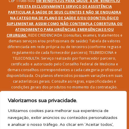
CEP 11065-500.
EM BENEFÍCIOS PARA SAÚDE, A DR. BENEFÍCIO
PRESTA EXCLUSIVAMENTE SERVIÇO DE ASSISTÊNCIA
PARTICULAR À SAÚDE DE SEUS CLIENTES E NÃO SE ENQUADRA
NA CATEGORIA DE PLANO DE SAÚDE E/OU ODONTOLÓGICO
SUPLEMENTAR, ASSIM COMO NÃO CONTEMPLA COBERTURA OU
ATENDIMENTO PARA URGÊNCIAS, EMERGÊNCIAS E/OU
CIRURGIAS.
REDE CREDENCIADA (consultas, exames, tratamentos e
demais serviços e/ou profissionais de saúde): Tabela de valores
diferenciada em rede própria ou de terceiros (conforme regras e
regulamento de cada fornecedor parceiro); TELEMEDICINA e
TELECONSULTA: Serviço realizado por fornecedor parceiro,
certificado e autorizado pelo Conselho Federal de Medicina e
demais conselhos correspondentes a cada categoria profissional
disponibilizada. Os planos oferecidos possuem variações em suas
características gerais. Consulte as regras, especificidades e
condições gerais dos produtos no momento da contratação.
CLUBE DR. BENEFÍCIO e FARMÁCIA: Desconto em produtos e
serviços na rede credenciada;
SEGURO DE VIDA, ACIDENTES
Valorizamos sua privacidade.
PESSOAIS, ASSISTÊNCIA FUNERAL 24H, ASSISTÊNCIA
RESIDENCIAL E SORTEIO: Produto com registro SUSEP
Utilizamos cookies para melhorar sua experiência de
garantido pela SEGUROS SURA (CNPJ sob o nº
navegação, exibir anúncios ou conteúdos personalizados
33.065.699/0001-27) com limite de idade para
e analisar o nosso tráfego. Ao clicar em 'Aceitar todos',
adesão/elegibilidade de 64 anos (titular) e carência de 60