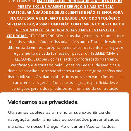
CEP 11065-500.
EM BENEFÍCIOS PARA SAÚDE, A DR. BENEFÍCIO
PRESTA EXCLUSIVAMENTE SERVIÇO DE ASSISTÊNCIA
PARTICULAR À SAÚDE DE SEUS CLIENTES E NÃO SE ENQUADRA
NA CATEGORIA DE PLANO DE SAÚDE E/OU ODONTOLÓGICO
SUPLEMENTAR, ASSIM COMO NÃO CONTEMPLA COBERTURA OU
ATENDIMENTO PARA URGÊNCIAS, EMERGÊNCIAS E/OU
CIRURGIAS.
REDE CREDENCIADA (consultas, exames, tratamentos e
demais serviços e/ou profissionais de saúde): Tabela de valores
diferenciada em rede própria ou de terceiros (conforme regras e
regulamento de cada fornecedor parceiro); TELEMEDICINA e
TELECONSULTA: Serviço realizado por fornecedor parceiro,
certificado e autorizado pelo Conselho Federal de Medicina e
demais conselhos correspondentes a cada categoria profissional
disponibilizada. Os planos oferecidos possuem variações em suas
características gerais. Consulte as regras, especificidades e
condições gerais dos produtos no momento da contratação.
CLUBE DR. BENEFÍCIO e FARMÁCIA: Desconto em produtos e
serviços na rede credenciada;
SEGURO DE VIDA, ACIDENTES
Valorizamos sua privacidade.
PESSOAIS, ASSISTÊNCIA FUNERAL 24H, ASSISTÊNCIA
RESIDENCIAL E SORTEIO: Produto com registro SUSEP
Utilizamos cookies para melhorar sua experiência de
garantido pela SEGUROS SURA (CNPJ sob o nº
navegação, exibir anúncios ou conteúdos personalizados
33.065.699/0001-27) com limite de idade para
e analisar o nosso tráfego. Ao clicar em 'Aceitar todos',
adesão/elegibilidade de 64 anos (titular) e carência de 60