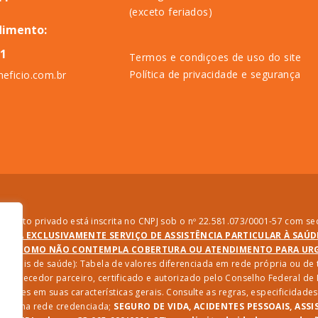
(exceto feriados)
dimento:
11
Termos e condiçoes de uso do site
Política de privacidade e segurança
eficio.com.br
direito privado está inscrita no CNPJ sob o nº 22.581.073/0001-57 com sed
PRESTA EXCLUSIVAMENTE SERVIÇO DE ASSISTÊNCIA PARTICULAR À SAÚ
SIM COMO NÃO CONTEMPLA COBERTURA OU ATENDIMENTO PARA URGÊ
ssionais de saúde): Tabela de valores diferenciada em rede própria ou d
 fornecedor parceiro, certificado e autorizado pelo Conselho Federal d
riações em suas características gerais. Consulte as regras, especificida
iços na rede credenciada;
SEGURO DE VIDA, ACIDENTES PESSOAIS, ASSI