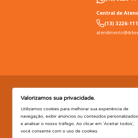
Central de Aten
(13) 3226-11
atendimento@drben
DR. BENEFÍCIO (InCompany Benefícios LTDA.), pessoa jurídica de 
Valorizamos sua privacidade.
11065-500.
EM BENEFÍCIOS PARA SAÚDE, A DR. BENEFÍCIO 
PLANO DE SAÚDE E/OU ODONTOLÓGICO SUPLEMENTAR, AS
Utilizamos cookies para melhorar sua experiência de
(consultas, exames, tratamentos e demais serviços e/ou profi
navegação, exibir anúncios ou conteúdos personalizados
parceiro); TELEMEDICINA e TELECONSULTA: Serviço realizado por
e analisar o nosso tráfego. Ao clicar em 'Aceitar todos',
profissional disponibilizada. Os planos oferecidos possuem va
você consente com o uso de cookies.
CLUBE DR. BENEFÍCIO e FARMÁCIA: Desconto em produtos e serv