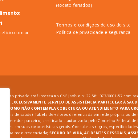
(exceto feriados)
dimento:
11
Termos e condiçoes de uso do site
Política de privacidade e segurança
eficio.com.br
direito privado está inscrita no CNPJ sob o nº 22.581.073/0001-57 com sed
PRESTA EXCLUSIVAMENTE SERVIÇO DE ASSISTÊNCIA PARTICULAR À SAÚ
SIM COMO NÃO CONTEMPLA COBERTURA OU ATENDIMENTO PARA URGÊ
ssionais de saúde): Tabela de valores diferenciada em rede própria ou d
 fornecedor parceiro, certificado e autorizado pelo Conselho Federal d
riações em suas características gerais. Consulte as regras, especificida
iços na rede credenciada;
SEGURO DE VIDA, ACIDENTES PESSOAIS, ASSI