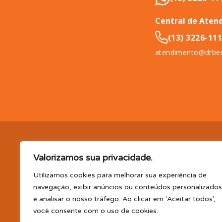
Central de Aten
(13) 3226-11
atendimento@drben
DR. BENEFÍCIO (InCompany Benefícios LTDA.), pessoa jurídica de 
Valorizamos sua privacidade.
11065-500.
EM BENEFÍCIOS PARA SAÚDE, A DR. BENEFÍCIO 
PLANO DE SAÚDE E/OU ODONTOLÓGICO SUPLEMENTAR, AS
Utilizamos cookies para melhorar sua experiência de
(consultas, exames, tratamentos e demais serviços e/ou profi
navegação, exibir anúncios ou conteúdos personalizados
parceiro); TELEMEDICINA e TELECONSULTA: Serviço realizado por
e analisar o nosso tráfego. Ao clicar em 'Aceitar todos',
profissional disponibilizada. Os planos oferecidos possuem va
você consente com o uso de cookies.
CLUBE DR. BENEFÍCIO e FARMÁCIA: Desconto em produtos e serv