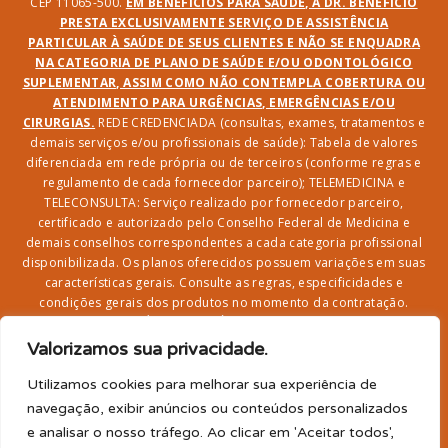
CEP 11065-500.
EM BENEFÍCIOS PARA SAÚDE, A DR. BENEFÍCIO
PRESTA EXCLUSIVAMENTE SERVIÇO DE ASSISTÊNCIA
PARTICULAR À SAÚDE DE SEUS CLIENTES E NÃO SE ENQUADRA
NA CATEGORIA DE PLANO DE SAÚDE E/OU ODONTOLÓGICO
SUPLEMENTAR, ASSIM COMO NÃO CONTEMPLA COBERTURA OU
ATENDIMENTO PARA URGÊNCIAS, EMERGÊNCIAS E/OU
CIRURGIAS.
REDE CREDENCIADA (consultas, exames, tratamentos e
demais serviços e/ou profissionais de saúde): Tabela de valores
diferenciada em rede própria ou de terceiros (conforme regras e
regulamento de cada fornecedor parceiro); TELEMEDICINA e
TELECONSULTA: Serviço realizado por fornecedor parceiro,
certificado e autorizado pelo Conselho Federal de Medicina e
demais conselhos correspondentes a cada categoria profissional
disponibilizada. Os planos oferecidos possuem variações em suas
características gerais. Consulte as regras, especificidades e
condições gerais dos produtos no momento da contratação.
CLUBE DR. BENEFÍCIO e FARMÁCIA: Desconto em produtos e
serviços na rede credenciada;
SEGURO DE VIDA, ACIDENTES
Valorizamos sua privacidade.
PESSOAIS, ASSISTÊNCIA FUNERAL 24H, ASSISTÊNCIA
RESIDENCIAL E SORTEIO: Produto com registro SUSEP
Utilizamos cookies para melhorar sua experiência de
garantido pela SEGUROS SURA (CNPJ sob o nº
navegação, exibir anúncios ou conteúdos personalizados
33.065.699/0001-27) com limite de idade para
e analisar o nosso tráfego. Ao clicar em 'Aceitar todos',
adesão/elegibilidade de 64 anos (titular) e carência de 60