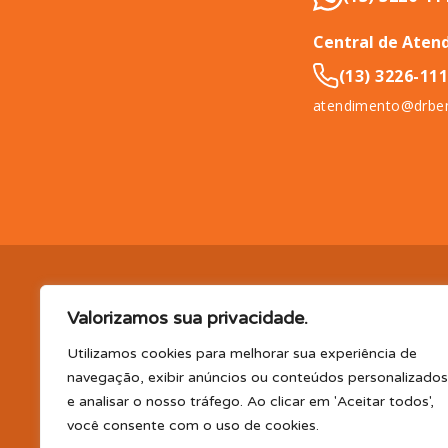
Central de Aten
(13) 3226-11
atendimento@drben
DR. BENEFÍCIO (InCompany Benefícios LTDA.), pessoa jurídica de 
Valorizamos sua privacidade.
11065-500.
EM BENEFÍCIOS PARA SAÚDE, A DR. BENEFÍCIO 
PLANO DE SAÚDE E/OU ODONTOLÓGICO SUPLEMENTAR, AS
Utilizamos cookies para melhorar sua experiência de
(consultas, exames, tratamentos e demais serviços e/ou profi
navegação, exibir anúncios ou conteúdos personalizados
parceiro); TELEMEDICINA e TELECONSULTA: Serviço realizado por
e analisar o nosso tráfego. Ao clicar em 'Aceitar todos',
profissional disponibilizada. Os planos oferecidos possuem va
você consente com o uso de cookies.
CLUBE DR. BENEFÍCIO e FARMÁCIA: Desconto em produtos e serv