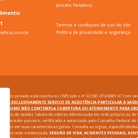
(exceto feriados)
dimento:
11
Termos e condiçoes de uso do site
Política de privacidade e segurança
eficio.com.br
direito privado está inscrita no CNPJ sob o nº 22.581.073/0001-57 com sed
PRESTA EXCLUSIVAMENTE SERVIÇO DE ASSISTÊNCIA PARTICULAR À SAÚ
SIM COMO NÃO CONTEMPLA COBERTURA OU ATENDIMENTO PARA URGÊ
ssionais de saúde): Tabela de valores diferenciada em rede própria ou d
 fornecedor parceiro, certificado e autorizado pelo Conselho Federal d
riações em suas características gerais. Consulte as regras, especificida
iços na rede credenciada;
SEGURO DE VIDA, ACIDENTES PESSOAIS, ASSI